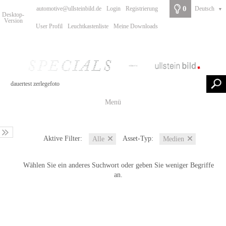
0
automotive@ullsteinbild.de
Login
Registrierung
Deutsch
▼
Desktop-
Version
User Profil
Leuchtkastenliste
Meine Downloads
Menü
Aktive Filter:
Asset-Typ:
Alle
Medien
Wählen Sie ein anderes Suchwort oder geben Sie weniger Begriffe
an.