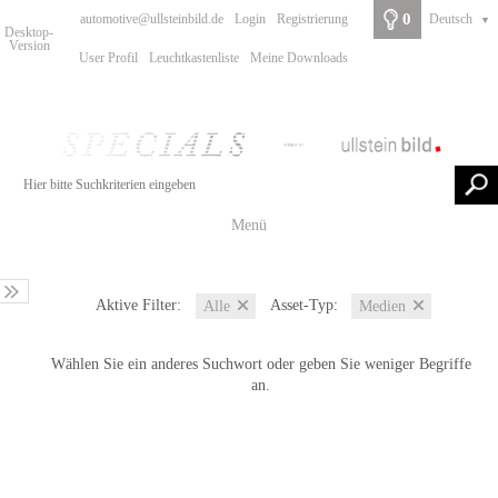
0
automotive@ullsteinbild.de
Login
Registrierung
Deutsch
▼
Desktop-
Version
User Profil
Leuchtkastenliste
Meine Downloads
Menü
Aktive Filter:
Asset-Typ:
Alle
Medien
Wählen Sie ein anderes Suchwort oder geben Sie weniger Begriffe
an.