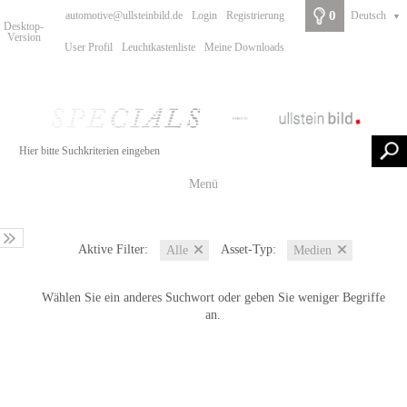
0
automotive@ullsteinbild.de
Login
Registrierung
Deutsch
▼
Desktop-
Version
User Profil
Leuchtkastenliste
Meine Downloads
Menü
Aktive Filter:
Asset-Typ:
Alle
Medien
Wählen Sie ein anderes Suchwort oder geben Sie weniger Begriffe
an.