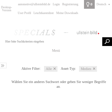
0
automotive@ullsteinbild.de
Login
Registrierung
Deutsch
▼
Desktop-
Version
User Profil
Leuchtkastenliste
Meine Downloads
Menü
Aktive Filter:
Asset-Typ:
Alle
Medien
Wählen Sie ein anderes Suchwort oder geben Sie weniger Begriffe
an.